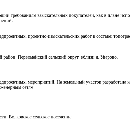
щий требованиям взыскательных покупателей, как в плане испо
шений.
дпроектных, проектно-изыскательских работ в составе: топогра
район, Первомайский сельский округ, вблизи д. Уварово.
едпроектных, мероприятий. На земельный участок разработана 
нженерным сетям.
ти, Волковское сельское поселение.